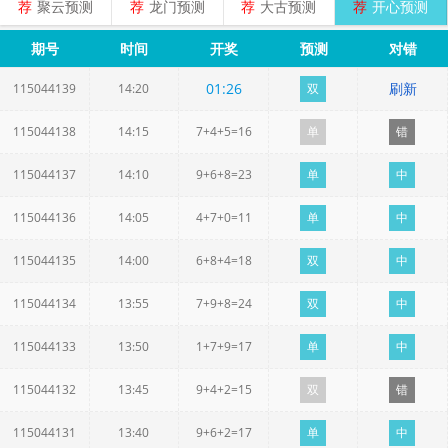
荐
聚云预测
荐
龙门预测
荐
大古预测
荐
开心预测
期号
时间
开奖
预测
对错
01
:
26
刷新
115044139
14:20
双
115044138
14:15
7+4+5=16
单
错
115044137
14:10
9+6+8=23
单
中
115044136
14:05
4+7+0=11
单
中
115044135
14:00
6+8+4=18
双
中
115044134
13:55
7+9+8=24
双
中
115044133
13:50
1+7+9=17
单
中
115044132
13:45
9+4+2=15
双
错
115044131
13:40
9+6+2=17
单
中