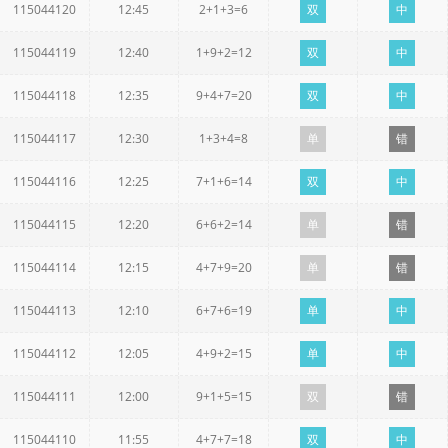
115044120
12:45
2+1+3=6
双
中
115044119
12:40
1+9+2=12
双
中
115044118
12:35
9+4+7=20
双
中
115044117
12:30
1+3+4=8
单
错
115044116
12:25
7+1+6=14
双
中
115044115
12:20
6+6+2=14
单
错
115044114
12:15
4+7+9=20
单
错
115044113
12:10
6+7+6=19
单
中
115044112
12:05
4+9+2=15
单
中
115044111
12:00
9+1+5=15
双
错
115044110
11:55
4+7+7=18
双
中