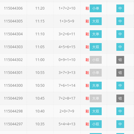
115044306
11:20
1+7+2=10
殺
小单
中
115044305
11:15
1+3+5=9
殺
大双
中
115044304
11:10
3+2+6=11
殺
大单
中
115044303
11:05
4+5+6=15
殺
大双
中
115044302
11:00
0+9+1=10
殺
小双
错
115044301
10:55
3+7+3=13
殺
小单
错
115044300
10:50
7+6+1=14
殺
大单
中
115044299
10:45
7+2+8=17
殺
大单
错
115044298
10:40
2+0+7=9
殺
大双
中
115044297
10:35
5+4+4=13
殺
小双
中