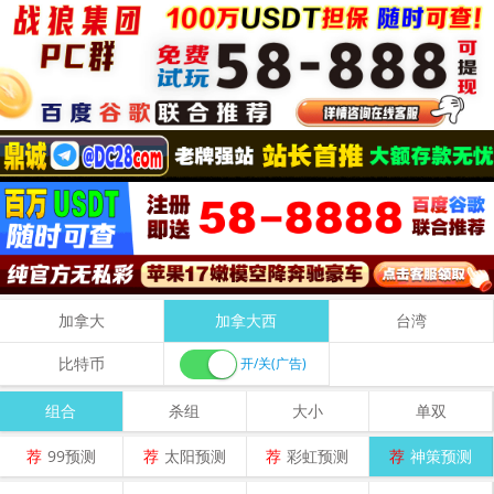
加拿大
加拿大西
台湾
比特币
开/关(广告)
组合
杀组
大小
单双
荐
99预测
荐
太阳预测
荐
彩虹预测
荐
神策预测