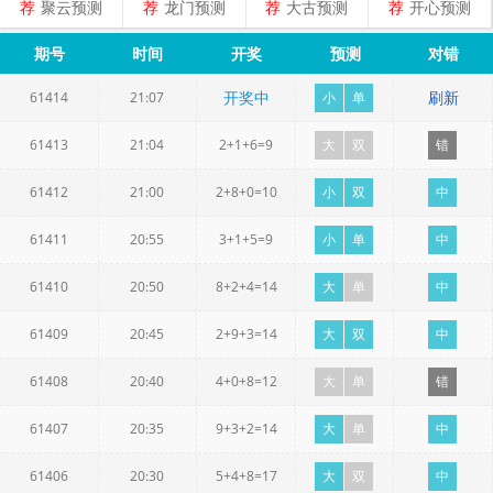
荐
聚云预测
荐
龙门预测
荐
大古预测
荐
开心预测
期号
时间
开奖
预测
对错
开奖中
刷新
61414
21:07
小
单
61413
21:04
2+1+6=9
大
双
错
61412
21:00
2+8+0=10
小
双
中
61411
20:55
3+1+5=9
小
单
中
61410
20:50
8+2+4=14
大
单
中
61409
20:45
2+9+3=14
大
双
中
61408
20:40
4+0+8=12
大
单
错
61407
20:35
9+3+2=14
大
单
中
61406
20:30
5+4+8=17
大
双
中