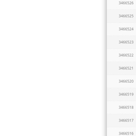
3466526
3466525
3466524
3466523
3466522
3466521
3466520
3466519
3466518
3466517
3466516