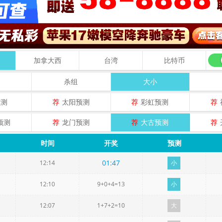
加拿大西
台湾
比特币
杀组
大小
预测
荐
太阳预测
荐
彩虹预测
荐
预测
荐
龙门预测
荐
大古预测
荐
时间
开奖
预测
01
:
46
12:14
小
12:10
9+0+4=13
小
12:07
1+7+2=10
大