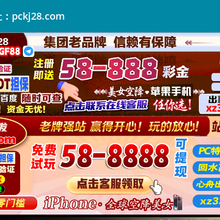
pckj28.com