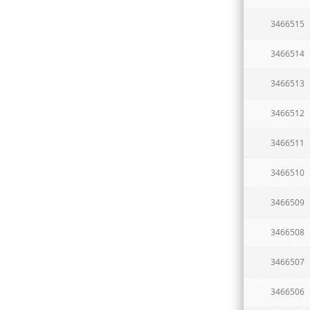
3466515
3466514
3466513
3466512
3466511
3466510
3466509
3466508
3466507
3466506