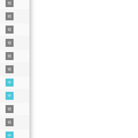
错
错
错
错
错
错
中
中
错
错
中