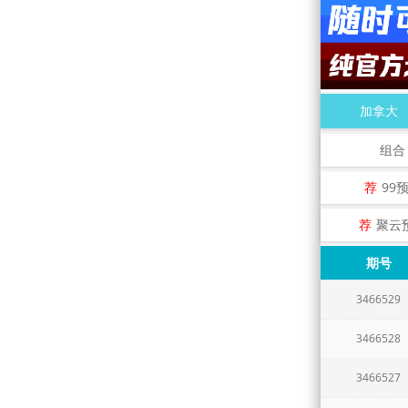
加拿大
组合
荐
99
荐
聚云
期号
3466529
3466528
3466527