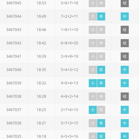
3467045
18:53
5+6+7=18
小
单
错
3467044
18:49
7+2+2=11
大
单
中
3467043
18:46
1+8+1=10
大
单
错
3467042
18:42
6+8+6=20
小
单
错
3467041
18:39
2+9+8=19
小
双
错
3467040
18:35
5+4+3=12
大
双
中
3467039
18:32
9+0+4=13
小
单
中
3467038
18:28
4+8+2=14
小
单
错
3467037
18:25
2+7+6=15
大
双
中
3467036
18:21
5+7+3=15
小
单
中
3467035
18:18
6+5+5=16
小
双
中