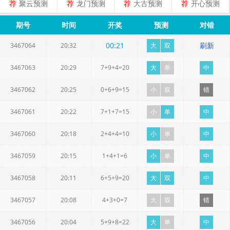
荐
聚云预测
荐
龙门预测
荐
大古预测
荐
开心预测
期号
时间
开奖
预测
对错
00
:
21
刷新
3467064
20:32
大
双
3467063
20:29
7+9+4=20
大
单
中
3467062
20:25
0+6+9=15
小
双
错
3467061
20:22
7+1+7=15
小
单
中
3467060
20:18
2+4+4=10
小
单
中
3467059
20:15
1+4+1=6
小
单
中
3467058
20:11
6+5+9=20
大
双
中
3467057
20:08
4+3+0=7
大
双
错
3467056
20:04
5+9+8=22
大
单
中